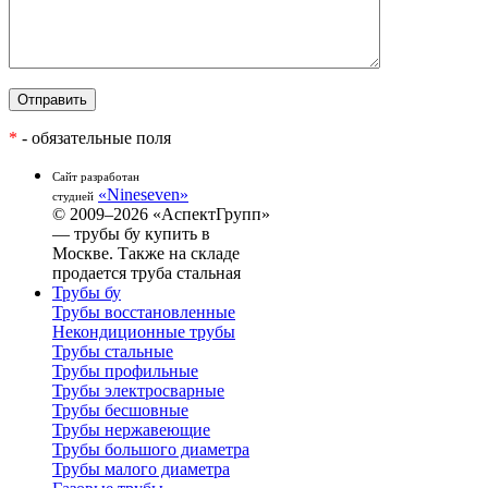
*
- обязательные поля
Сайт разработан
«Nineseven»
студией
© 2009–2026 «АспектГрупп»
— трубы бу купить в
Москве. Также на складе
продается труба стальная
Трубы бу
Трубы восстановленные
Некондиционные трубы
Трубы стальные
Трубы профильные
Трубы электросварные
Трубы бесшовные
Трубы нержавеющие
Трубы большого диаметра
Трубы малого диаметра