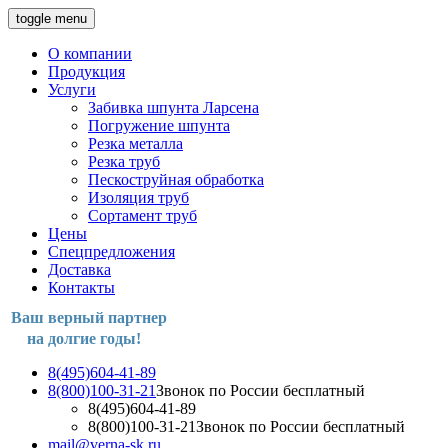
toggle menu
О компании
Продукция
Услуги
Забивка шпунта Ларсена
Погружение шпунта
Резка металла
Резка труб
Пескоструйная обработка
Изоляция труб
Сортамент труб
Цены
Спецпредложения
Доставка
Контакты
Ваш верный партнер
на долгие годы!
8(495)604-41-89
8(800)100-31-21
Звонок по России бесплатный
8(495)604-41-89
8(800)100-31-21
Звонок по России бесплатный
mail@verna-sk.ru