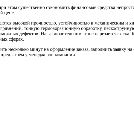
 при этом существенно сэкономить финансовые средства непро
й цене.
чаются высокой прочностью, устойчивостью к механическим и х
загрязнений, тонкую термоабразионную обработку, пескоструйну
зможных дефектов. На заключительном этапе нарезается фаска. 
ных сферах.
ть несколько минут на оформление заказа, заполнить заявку на с
и предлагаем у менеджеров компании.