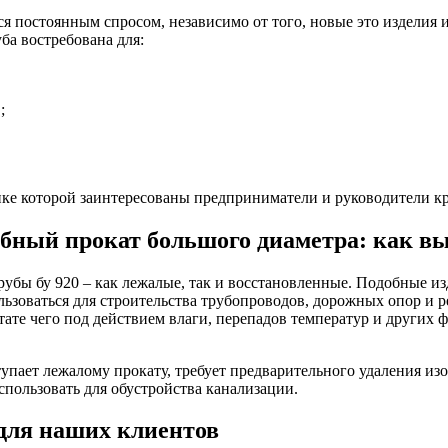
тся постоянным спросом, независимо от того, новые это издели
ба востребована для:
;
пке которой заинтересованы предприниматели и руководители 
бный прокат большого диаметра: как в
убы бу 920 – как лежалые, так и восстановленные. Подобные из
льзоваться для строительства трубопроводов, дорожных опор и р
ьтате чего под действием влаги, перепадов температур и других
ступает лежалому прокату, требует предварительного удаления и
пользовать для обустройства канализации.
для наших клиентов