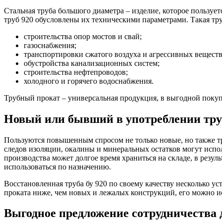
Стальная труба большого диаметра – изделие, которое пользуе
труб 920 обусловлены их техническими параметрами. Такая тру
строительства опор мостов и свай;
газоснабжения;
транспортировки сжатого воздуха и агрессивных веществ
обустройства канализационных систем;
строительства нефтепроводов;
холодного и горячего водоснабжения.
Трубный прокат – универсальная продукция, в выгодной поку
Новый или бывший в употреблении тру
Пользуются повышенным спросом не только новые, но также тр
следов изоляции, окалины и минеральных остатков могут испо
производства может долгое время храниться на складе, в резул
использоваться по назначению.
Восстановленная труба бу 920 по своему качеству несколько у
проката ниже, чем новых и лежалых конструкций, его можно ис
Выгодное предложение сотрудничества 