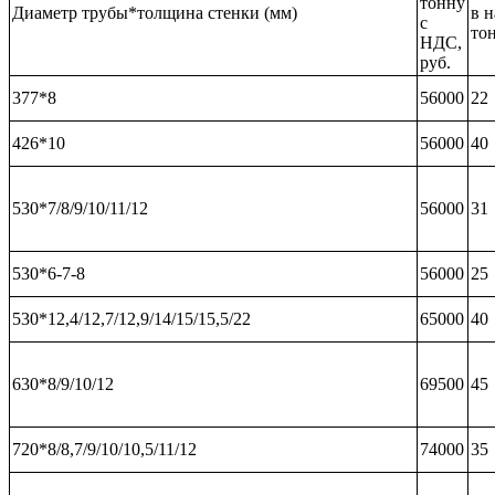
тонну
Диаметр трубы*толщина стенки (мм)
в 
с
то
НДС,
руб.
377*8
56000
22
426*10
56000
40
530*7/8/9/10/11/12
56000
31
530*6-7-8
56000
25
530*12,4/12,7/12,9/14/15/15,5/22
65000
40
630*8/9/10/12
69500
45
720*8/8,7/9/10/10,5/11/12
74000
35