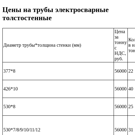
Цены на трубы электросварные
толстостенные
Цена
за
Ко
тонну
Диаметр трубы*толщина стенки (мм)
в 
с
то
НДС,
руб.
377*8
56000
22
426*10
56000
40
530*8
56000
25
530*7/8/9/10/11/12
56000
31