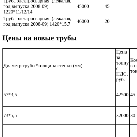
Труба электросварная (лежалая,
год выпуска 2008-09)
45000
45
1220*11/12/14
Труба электросварная (лежалая,
46000
20
год выпуска 2008-09) 1420*15,7
Цены на новые трубы
Цена
за
Ко
тонну
Диаметр трубы*толщина стенки (мм)
в 
с
то
НДС,
руб.
57*3,5
42500
45
73*5,5
32000
30