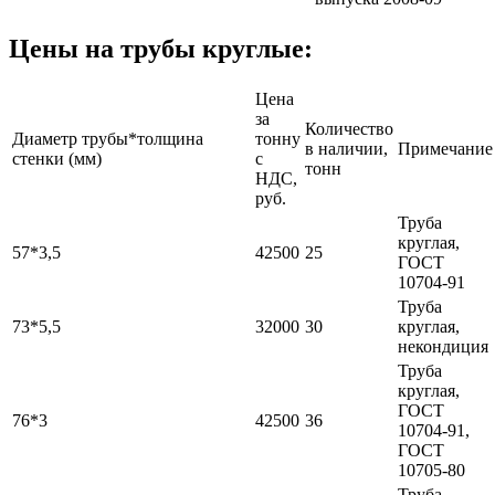
Цены на трубы круглые:
Цена
за
Количество
Диаметр трубы*толщина
тонну
в наличии,
Примечание
стенки (мм)
с
тонн
НДС,
руб.
Труба
круглая,
57*3,5
42500
25
ГОСТ
10704-91
Труба
73*5,5
32000
30
круглая,
некондиция
Труба
круглая,
ГОСТ
76*3
42500
36
10704-91,
ГОСТ
10705-80
Труба