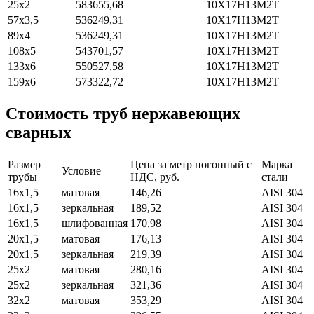
25х2
583655,68
10Х17Н13М2Т
57х3,5
536249,31
10Х17Н13М2Т
89х4
536249,31
10Х17Н13М2Т
108х5
543701,57
10Х17Н13М2Т
133х6
550527,58
10Х17Н13М2Т
159х6
573322,72
10Х17Н13М2Т
Стоимость труб нержавеющих
сварных
Размер
Цена за метр погонный с
Марка
Условие
трубы
НДС, руб.
стали
16х1,5
матовая
146,26
AISI 304
16х1,5
зеркальная
189,52
AISI 304
16х1,5
шлифованная
170,98
AISI 304
20х1,5
матовая
176,13
AISI 304
20х1,5
зеркальная
219,39
AISI 304
25х2
матовая
280,16
AISI 304
25х2
зеркальная
321,36
AISI 304
32х2
матовая
353,29
AISI 304