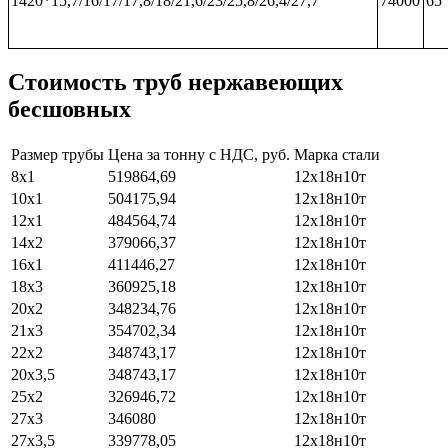
1420*15,7/16/17/17,8/18/21,6/23/25,8/26,4/27,7
74000
65
Стоимость труб нержавеющих
бесшовных
Размер трубы
Цена за тонну с НДС, руб.
Марка стали
8х1
519864,69
12х18н10т
10х1
504175,94
12х18н10т
12х1
484564,74
12х18н10т
14х2
379066,37
12х18н10т
16х1
411446,27
12х18н10т
18х3
360925,18
12х18н10т
20х2
348234,76
12х18н10т
21х3
354702,34
12х18н10т
22х2
348743,17
12х18н10т
20х3,5
348743,17
12х18н10т
25х2
326946,72
12х18н10т
27х3
346080
12х18н10т
27х3,5
339778,05
12х18н10т