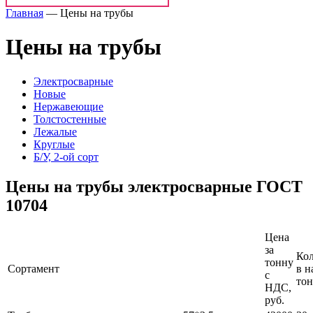
Главная
—
Цены на трубы
Цены на трубы
Электросварные
Новые
Нержавеющие
Толстостенные
Лежалые
Круглые
Б/У, 2-ой сорт
Цены на трубы электросварные ГОСТ
10704
Цена
за
Кол
тонну
Сортамент
в н
с
то
НДС,
руб.