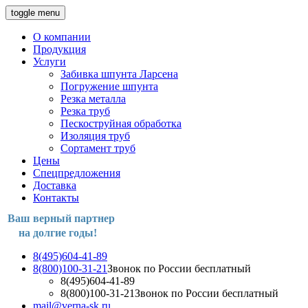
toggle menu
О компании
Продукция
Услуги
Забивка шпунта Ларсена
Погружение шпунта
Резка металла
Резка труб
Пескоструйная обработка
Изоляция труб
Сортамент труб
Цены
Спецпредложения
Доставка
Контакты
Ваш верный партнер
на долгие годы!
8(495)604-41-89
8(800)100-31-21
Звонок по России бесплатный
8(495)604-41-89
8(800)100-31-21
Звонок по России бесплатный
mail@verna-sk.ru