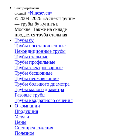
Сайт разработан
«Nineseven»
студией
© 2009–2026 «АспектГрупп»
— трубы бу купить в
Москве. Также на складе
продается труба стальная
Трубы бу
Трубы восстановленные
Некондиционные трубы
Трубы стальные
Трубы профильные
Трубы электросварные
Трубы бесшовные
Трубы нержавеющие
Трубы большого диаметра
Трубы малого диаметра
Газовые трубы
Трубы квадратного сечения
О компании
Продукция
Услуги
Цены
Спецпредложения
Полезное