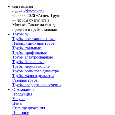
Сайт разработан
«Nineseven»
студией
© 2009–2026 «АспектГрупп»
— трубы бу купить в
Москве. Также на складе
продается труба стальная
Трубы бу
Трубы восстановленные
Некондиционные трубы
Трубы стальные
Трубы профильные
Трубы электросварные
Трубы бесшовные
Трубы нержавеющие
Трубы большого диаметра
Трубы малого диаметра
Газовые трубы
Трубы квадратного сечения
О компании
Продукция
Услуги
Цены
Спецпредложения
Полезное