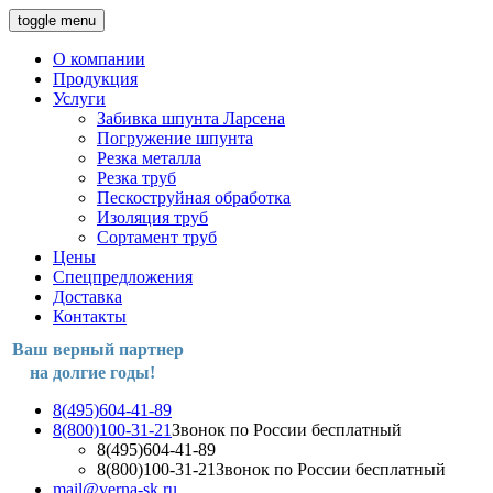
toggle menu
О компании
Продукция
Услуги
Забивка шпунта Ларсена
Погружение шпунта
Резка металла
Резка труб
Пескоструйная обработка
Изоляция труб
Сортамент труб
Цены
Спецпредложения
Доставка
Контакты
Ваш верный партнер
на долгие годы!
8(495)604-41-89
8(800)100-31-21
Звонок по России бесплатный
8(495)604-41-89
8(800)100-31-21
Звонок по России бесплатный
mail@verna-sk.ru