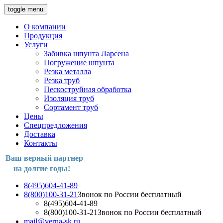
toggle menu
О компании
Продукция
Услуги
Забивка шпунта Ларсена
Погружение шпунта
Резка металла
Резка труб
Пескоструйная обработка
Изоляция труб
Сортамент труб
Цены
Спецпредложения
Доставка
Контакты
Ваш верный партнер
на долгие годы!
8(495)604-41-89
8(800)100-31-21
Звонок по России бесплатный
8(495)604-41-89
8(800)100-31-21
Звонок по России бесплатный
mail@verna-sk.ru