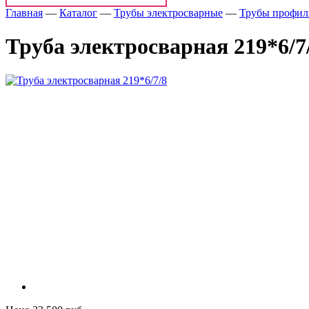
Главная
—
Каталог
—
Трубы электросварные
—
Трубы профил
Труба электросварная 219*6/7