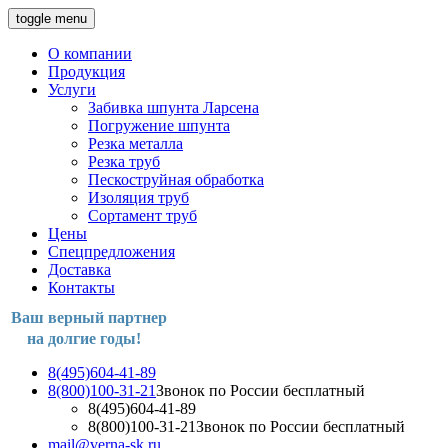
toggle menu
О компании
Продукция
Услуги
Забивка шпунта Ларсена
Погружение шпунта
Резка металла
Резка труб
Пескоструйная обработка
Изоляция труб
Сортамент труб
Цены
Спецпредложения
Доставка
Контакты
Ваш верный партнер
на долгие годы!
8(495)604-41-89
8(800)100-31-21
Звонок по России бесплатный
8(495)604-41-89
8(800)100-31-21
Звонок по России бесплатный
mail@verna-sk.ru