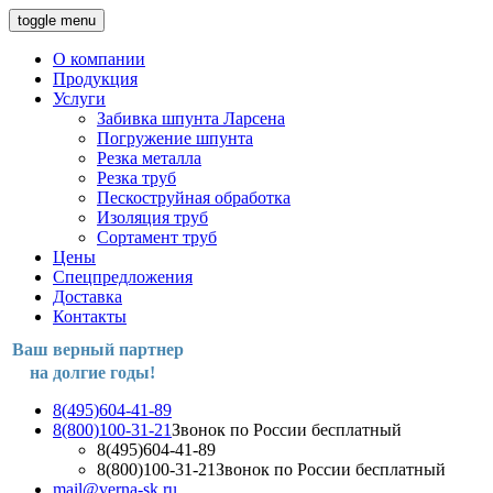
toggle menu
О компании
Продукция
Услуги
Забивка шпунта Ларсена
Погружение шпунта
Резка металла
Резка труб
Пескоструйная обработка
Изоляция труб
Сортамент труб
Цены
Спецпредложения
Доставка
Контакты
Ваш верный партнер
на долгие годы!
8(495)604-41-89
8(800)100-31-21
Звонок по России бесплатный
8(495)604-41-89
8(800)100-31-21
Звонок по России бесплатный
mail@verna-sk.ru