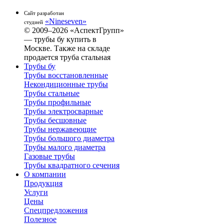
Сайт разработан
«Nineseven»
студией
© 2009–2026 «АспектГрупп»
— трубы бу купить в
Москве. Также на складе
продается труба стальная
Трубы бу
Трубы восстановленные
Некондиционные трубы
Трубы стальные
Трубы профильные
Трубы электросварные
Трубы бесшовные
Трубы нержавеющие
Трубы большого диаметра
Трубы малого диаметра
Газовые трубы
Трубы квадратного сечения
О компании
Продукция
Услуги
Цены
Спецпредложения
Полезное